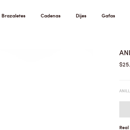
Brazaletes
Cadenas
Dijes
Gafas
AN
$25
ANIL
Real