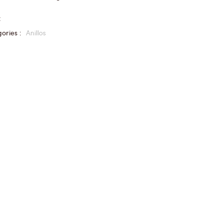
:
ories :
Anillos