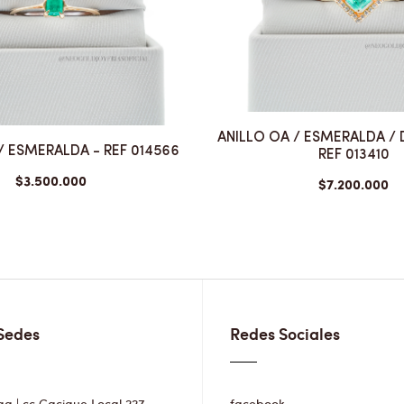
ANILLO OA / ESMERALDA /
/ ESMERALDA - REF 014566
REF 013410
$3.500.000
$7.200.000
Sedes
Redes Sociales
 | cc Cacique Local 227
facebook