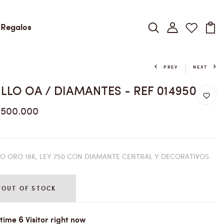
Regalos
PREV
NEXT
ILLO OA / DIAMANTES - REF 014950
.500.000
LO ORO 18K, LEY 750 CON DIAMANTE CENTRAL Y DECORATIVOS
OUT OF STOCK
6
 time
Visitor right now