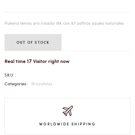
Pulsera tennis oro rosado 18k con 87 zafiros azules naturales
OUT OF STOCK
17
Real time
Visitor right now
SKU :
Categories :
Brazaletes
WORLDWIDE SHIPPING